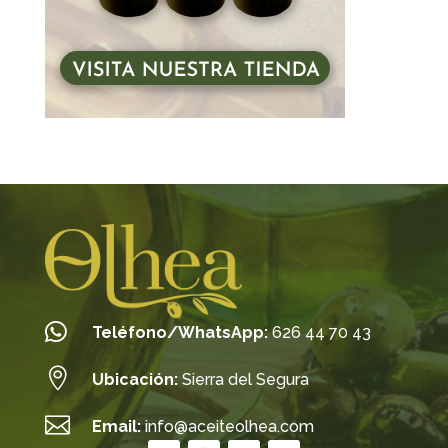

Teléfono/WhatsApp:
626 44 70 43

Ubicación:
Sierra del Segura

Email:
info@aceiteolhea.com