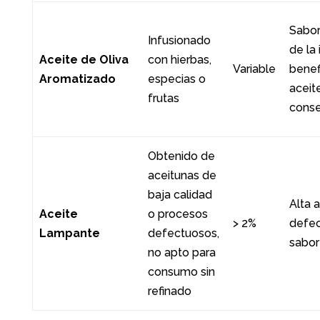
Sabor
Infusionado
de la 
Aceite de Oliva
con hierbas,
Variable
benef
Aromatizado
especias o
aceit
frutas
cons
Obtenido de
aceitunas de
baja calidad
Alta 
Aceite
o procesos
> 2%
defec
Lampante
defectuosos,
sabor
no apto para
consumo sin
refinado