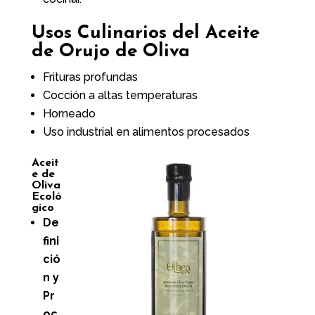
Usos Culinarios del Aceite
de Orujo de Oliva
Frituras profundas
Cocción a altas temperaturas
Horneado
Uso industrial en alimentos procesados
Aceit
e de
Oliva
Ecoló
gico
De
fini
ció
n y
Pr
oc