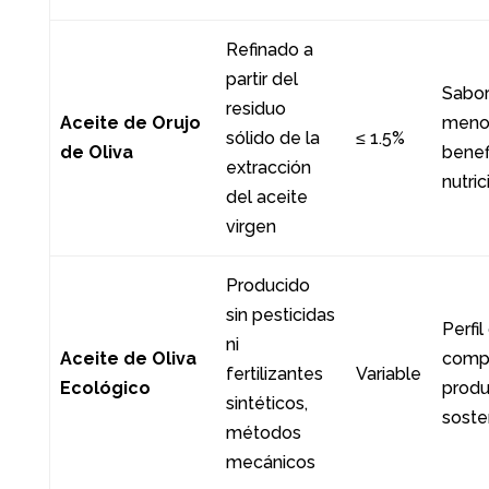
Refinado a
partir del
Sabor
residuo
Aceite de Orujo
meno
sólido de la
≤ 1.5%
de Oliva
benef
extracción
nutri
del aceite
virgen
Producido
sin pesticidas
Perfi
ni
Aceite de Oliva
compl
fertilizantes
Variable
Ecológico
produ
sintéticos,
soste
métodos
mecánicos