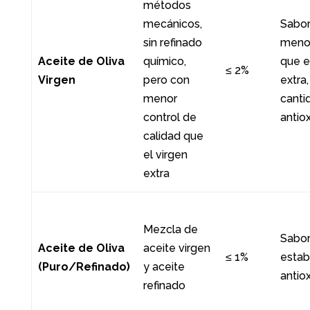
métodos
mecánicos,
Sabor
sin refinado
menos
Aceite de Oliva
químico,
que e
≤ 2%
Virgen
pero con
extra
menor
canti
control de
antio
calidad que
el virgen
extra
Mezcla de
Sabor
Aceite de Oliva
aceite virgen
≤ 1%
estab
(Puro/Refinado)
y aceite
antio
refinado