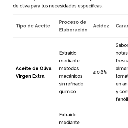
de oliva para tus necesidades específicas.
Proceso de
Tipo de Aceite
Acidez
Carac
Elaboración
Sabor
Extraído
notas
mediante
fresc
Aceite de Oliva
métodos
almen
≤ 0.8%
Virgen Extra
mecánicos
tomat
sin refinado
en an
químico
y co
fenól
Extraído
mediante